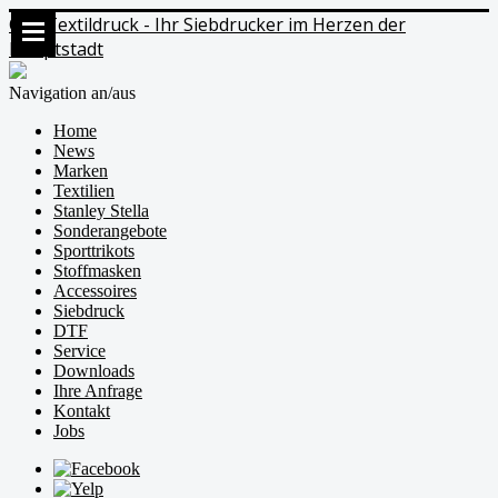
Ods Textildruck - Ihr Siebdrucker im Herzen der
Hauptstadt
Navigation an/aus
Home
News
Marken
Textilien
Stanley Stella
Sonderangebote
Sporttrikots
Stoffmasken
Accessoires
Siebdruck
DTF
Service
Downloads
Ihre Anfrage
Kontakt
Jobs