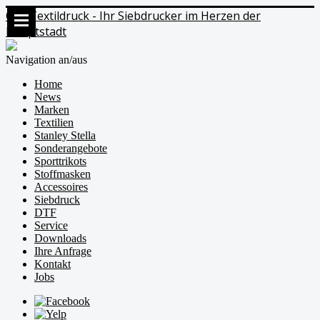
Ods Textildruck - Ihr Siebdrucker im Herzen der
Hauptstadt
Navigation an/aus
Home
News
Marken
Textilien
Stanley Stella
Sonderangebote
Sporttrikots
Stoffmasken
Accessoires
Siebdruck
DTF
Service
Downloads
Ihre Anfrage
Kontakt
Jobs