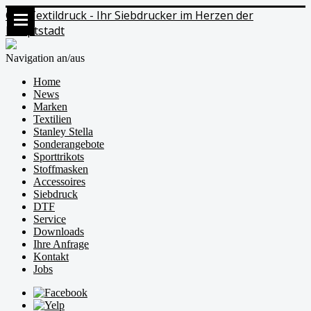
Ods Textildruck - Ihr Siebdrucker im Herzen der
Hauptstadt
Navigation an/aus
Home
News
Marken
Textilien
Stanley Stella
Sonderangebote
Sporttrikots
Stoffmasken
Accessoires
Siebdruck
DTF
Service
Downloads
Ihre Anfrage
Kontakt
Jobs