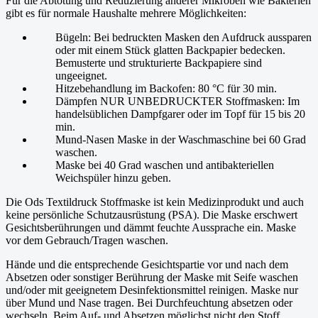
Für die Abtötung und Reduzierung anderer Mikroben wie Bakterien
gibt es für normale Haushalte mehrere Möglichkeiten:
Bügeln: Bei bedruckten Masken den Aufdruck aussparen
oder mit einem Stück glatten Backpapier bedecken.
Bemusterte und strukturierte Backpapiere sind
ungeeignet.
Hitzebehandlung im Backofen: 80 °C für 30 min.
Dämpfen NUR UNBEDRUCKTER Stoffmasken: Im
handelsüblichen Dampfgarer oder im Topf für 15 bis 20
min.
Mund-Nasen Maske in der Waschmaschine bei 60 Grad
waschen.
Maske bei 40 Grad waschen und antibakteriellen
Weichspüler hinzu geben.
Die Ods Textildruck Stoffmaske ist kein Medizinprodukt und auch
keine persönliche Schutzausrüstung (PSA). Die Maske erschwert
Gesichtsberührungen und dämmt feuchte Aussprache ein. Maske
vor dem Gebrauch/Tragen waschen.
Hände und die entsprechende Gesichtspartie vor und nach dem
Absetzen oder sonstiger Berührung der Maske mit Seife waschen
und/oder mit geeignetem Desinfektionsmittel reinigen. Maske nur
über Mund und Nase tragen. Bei Durchfeuchtung absetzen oder
wechseln. Beim Auf- und Absetzen möglichst nicht den Stoff