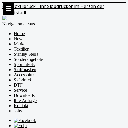
Ods Textildruck - Ihr Siebdrucker im Herzen der
Hauptstadt
Navigation an/aus
Home
News
Marken
Textilien
Stanley Stella
Sonderangebote
Sporttrikots
Stoffmasken
Accessoires
Siebdruck
DTF
Service
Downloads
Ihre Anfrage
Kontakt
Jobs