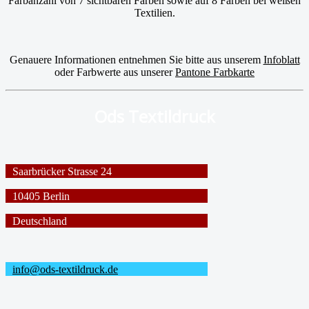
Farbanzahl von 7 sichtbaren Farben sowie auf 8 Farben bei weißen
Textilien.
Genauere Informationen entnehmen Sie bitte aus unserem
Infoblatt
oder Farbwerte aus unserer
Pantone Farbkarte
Ods Textildruck
Saarbrücker Strasse 24
10405 Berlin
Deutschland
info@ods-textildruck.de