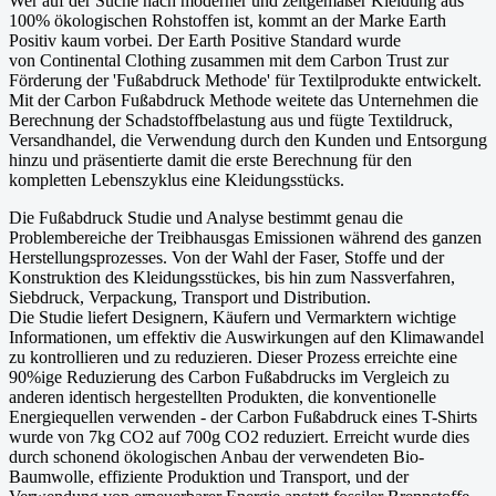
Wer auf der Suche nach moderner und zeitgemäßer Kleidung aus
100% ökologischen Rohstoffen ist, kommt an der Marke Earth
Positiv kaum vorbei. Der Earth Positive Standard wurde
von Continental Clothing zusammen mit dem Carbon Trust zur
Förderung der 'Fußabdruck Methode' für Textilprodukte entwickelt.
Mit der Carbon Fußabdruck Methode weitete das Unternehmen die
Berechnung der Schadstoffbelastung aus und fügte Textildruck,
Versandhandel, die Verwendung durch den Kunden und Entsorgung
hinzu und präsentierte damit die erste Berechnung für den
kompletten Lebenszyklus eine Kleidungsstücks.
Die Fußabdruck Studie und Analyse bestimmt genau die
Problembereiche der Treibhausgas Emissionen während des ganzen
Herstellungsprozesses. Von der Wahl der Faser, Stoffe und der
Konstruktion des Kleidungsstückes, bis hin zum Nassverfahren,
Siebdruck, Verpackung, Transport und Distribution.
Die Studie liefert Designern, Käufern und Vermarktern wichtige
Informationen, um effektiv die Auswirkungen auf den Klimawandel
zu kontrollieren und zu reduzieren. Dieser Prozess erreichte eine
90%ige Reduzierung des Carbon Fußabdrucks im Vergleich zu
anderen identisch hergestellten Produkten, die konventionelle
Energiequellen verwenden - der Carbon Fußabdruck eines T-Shirts
wurde von 7kg CO2 auf 700g CO2 reduziert. Erreicht wurde dies
durch schonend ökologischen Anbau der verwendeten Bio-
Baumwolle, effiziente Produktion und Transport, und der